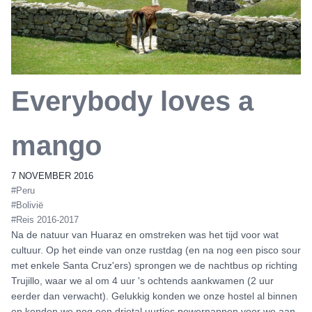
Everybody loves a
mango
7 NOVEMBER 2016
#Peru
#Bolivië
#Reis 2016-2017
Na de natuur van Huaraz en omstreken was het tijd voor wat
cultuur. Op het einde van onze rustdag (en na nog een pisco sour
met enkele Santa Cruz'ers) sprongen we de nachtbus op richting
Trujillo, waar we al om 4 uur 's ochtends aankwamen (2 uur
eerder dan verwacht). Gelukkig konden we onze hostel al binnen
en konden we nog een drietal uurtjes powernappen voor we aan